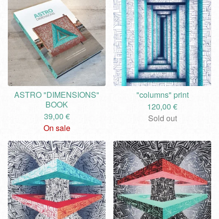
ASTRO "DIMENSIONS"
"columns" print
BOOK
120,00
€
39,00
€
Sold out
On sale